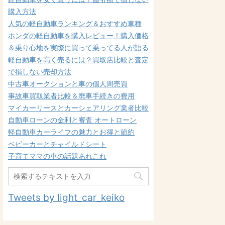
購入方法
人気の軽自動車ランキング＆おすすめ車種
ホンダの軽自動車を購入レビュー！購入価格
＆乗り心地を実際に買って乗ってる人が語る
軽自動車を高く売るには？買取店比較と査定
で損しない売却方法
中古車オークションと車の個人間売買
事故車買取業者比較＆廃車手続きの費用
マイカーリースとカーシェアリング業者比較
自動車ローンの金利と審査 オートローン
軽自動車カーライフの魅力とお得と節約
ベビーカーとチャイルドシート
子育てママの車の話題あれこれ
Tweets by light_car_keiko