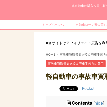
軽自動車の購入＆買い替
トップページへ
自動車ローン審査落ち
※当サイトはアフィリエイト広告を利
HOME
>
事故車買取業者比較＆廃車手続き
事故車買取業者比較＆廃車手続きの費用
軽自動車の事故車買取
Pocket
Contents
[
hide
]